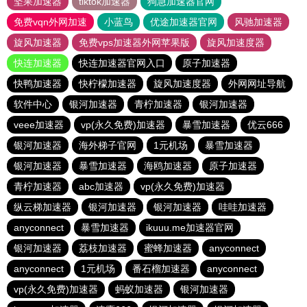
坚果加速器
tiktok加速器
狗急加速器官网
免费vqn外网加速
小蓝鸟
优途加速器官网
风驰加速器
旋风加速器
免费vps加速器外网苹果版
旋风加速度器
快连加速器
快连加速器官网入口
原子加速器
快鸭加速器
快柠檬加速器
旋风加速度器
外网网址导航
软件中心
银河加速器
青柠加速器
银河加速器
veee加速器
vp(永久免费)加速器
暴雪加速器
优云666
银河加速器
海外梯子官网
1元机场
暴雪加速器
银河加速器
暴雪加速器
海鸥加速器
原子加速器
青柠加速器
abc加速器
vp(永久免费)加速器
纵云梯加速器
银河加速器
银河加速器
哇哇加速器
anyconnect
暴雪加速器
ikuuu.me加速器官网
银河加速器
荔枝加速器
蜜蜂加速器
anyconnect
anyconnect
1元机场
番石榴加速器
anyconnect
vp(永久免费)加速器
蚂蚁加速器
银河加速器