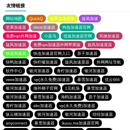
友情链接
网站地图
QuickQ
旋风加速度器
旋风加速
坚果加速器
tiktok加速器
狗急加速器官网
免费vqn外网加速
小蓝鸟
优途加速器官网
风驰加速器
旋风加速器
免费vps加速器外网苹果版
旋风加速度器
快连加速器
快连加速器官网入口
原子加速器
快鸭加速器
快柠檬加速器
旋风加速度器
外网网址导航
软件中心
银河加速器
青柠加速器
银河加速器
veee加速器
vp(永久免费)加速器
暴雪加速器
优云666
银河加速器
海外梯子官网
1元机场
暴雪加速器
银河加速器
暴雪加速器
海鸥加速器
原子加速器
青柠加速器
abc加速器
vp(永久免费)加速器
纵云梯加速器
银河加速器
银河加速器
哇哇加速器
anyconnect
暴雪加速器
ikuuu.me加速器官网