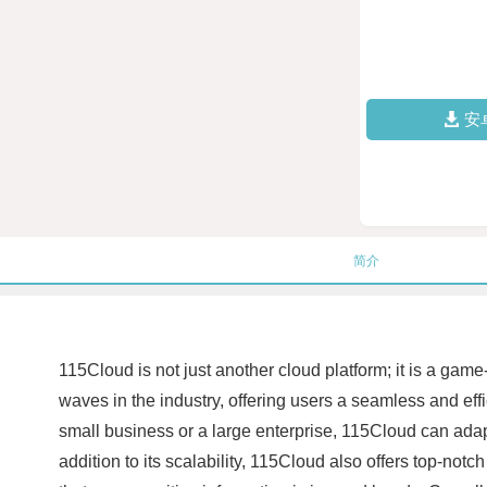
安
简介
115Cloud is not just another cloud platform; it is a gam
waves in the industry, offering users a seamless and eff
small business or a large enterprise, 115Cloud can adap
addition to its scalability, 115Cloud also offers top-not