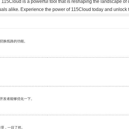
, 115Cloud is a powerful tool that is reshaping the landscape of c
uals alike. Experience the power of 115Cloud today and unlock th
动切换线路的功能。
望开发者能够优化一下。
合理，一目了然。