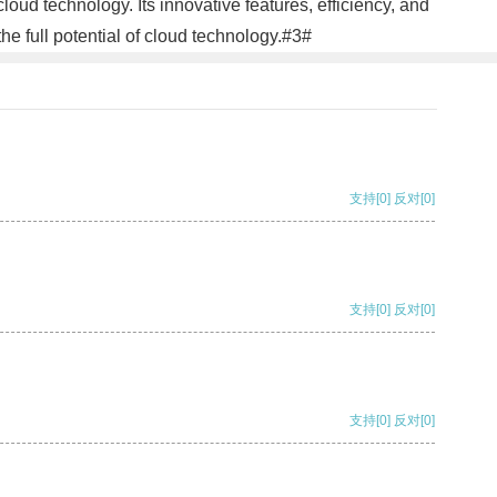
loud technology. Its innovative features, efficiency, and
e full potential of cloud technology.#3#
支持
[0]
反对
[0]
支持
[0]
反对
[0]
支持
[0]
反对
[0]