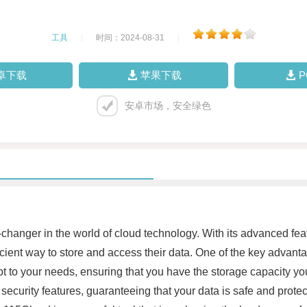
工具
|
时间：2024-08-31
|
卓下载
苹果下载
安卓市场，安全绿色
e-changer in the world of cloud technology. With its advanced fe
icient way to store and access their data. One of the key advanta
t to your needs, ensuring that you have the storage capacity y
ch security features, guaranteeing that your data is safe and prot