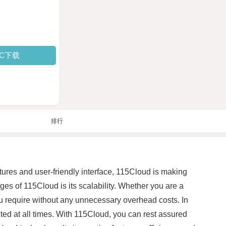
PC下载
排行
atures and user-friendly interface, 115Cloud is making
ges of 115Cloud is its scalability. Whether you are a
ou require without any unnecessary overhead costs. In
ected at all times. With 115Cloud, you can rest assured