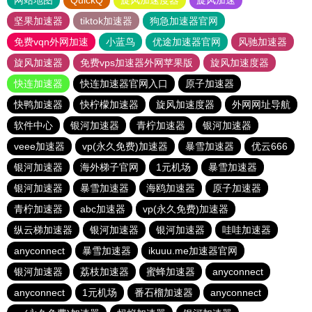
网站地图
QuickQ
旋风加速度器
旋风加速
坚果加速器
tiktok加速器
狗急加速器官网
免费vqn外网加速
小蓝鸟
优途加速器官网
风驰加速器
旋风加速器
免费vps加速器外网苹果版
旋风加速度器
快连加速器
快连加速器官网入口
原子加速器
快鸭加速器
快柠檬加速器
旋风加速度器
外网网址导航
软件中心
银河加速器
青柠加速器
银河加速器
veee加速器
vp(永久免费)加速器
暴雪加速器
优云666
银河加速器
海外梯子官网
1元机场
暴雪加速器
银河加速器
暴雪加速器
海鸥加速器
原子加速器
青柠加速器
abc加速器
vp(永久免费)加速器
纵云梯加速器
银河加速器
银河加速器
哇哇加速器
anyconnect
暴雪加速器
ikuuu.me加速器官网
银河加速器
荔枝加速器
蜜蜂加速器
anyconnect
anyconnect
1元机场
番石榴加速器
anyconnect