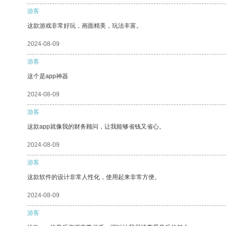
游客
这款游戏非常好玩，画面精美，玩法丰富。
2024-08-09
游客
这个是app神器
2024-08-09
游客
这款app就像我的财务顾问，让我能够省钱又省心。
2024-08-09
游客
这款软件的设计非常人性化，使用起来非常方便。
2024-08-09
游客