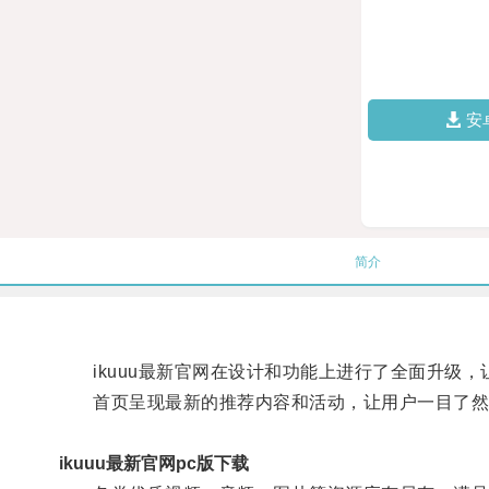
安
简介
ikuuu最新官网在设计和功能上进行了全面升级，
首页呈现最新的推荐内容和活动，让用户一目了然
ikuuu最新官网pc版下载