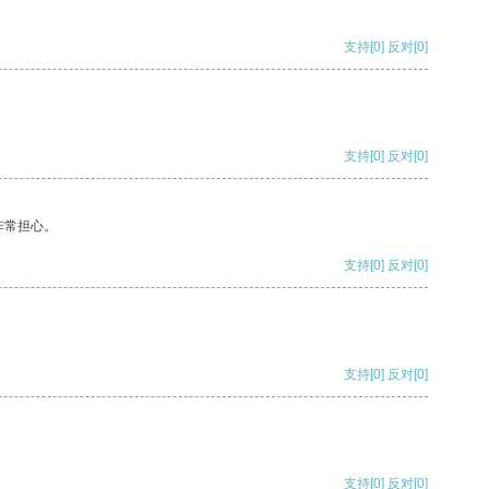
支持
[0]
反对
[0]
支持
[0]
反对
[0]
非常担心。
支持
[0]
反对
[0]
支持
[0]
反对
[0]
支持
[0]
反对
[0]