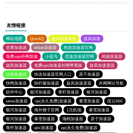
友情链接
网站地图
QuickQ
旋风加速度器
旋风加速
坚果加速器
tiktok加速器
狗急加速器官网
免费vqn外网加速
小蓝鸟
优途加速器官网
风驰加速器
旋风加速器
免费vps加速器外网苹果版
旋风加速度器
快连加速器
快连加速器官网入口
原子加速器
快鸭加速器
快柠檬加速器
旋风加速度器
外网网址导航
软件中心
银河加速器
青柠加速器
银河加速器
veee加速器
vp(永久免费)加速器
暴雪加速器
优云666
银河加速器
海外梯子官网
1元机场
暴雪加速器
银河加速器
暴雪加速器
海鸥加速器
原子加速器
青柠加速器
abc加速器
vp(永久免费)加速器