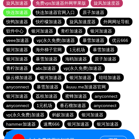
旋风加速器
免费vps加速器外网苹果版
旋风加速度器
快连加速器
快连加速器官网入口
原子加速器
快鸭加速器
快柠檬加速器
旋风加速度器
外网网址导航
软件中心
银河加速器
青柠加速器
银河加速器
veee加速器
vp(永久免费)加速器
暴雪加速器
优云666
银河加速器
海外梯子官网
1元机场
暴雪加速器
银河加速器
暴雪加速器
海鸥加速器
原子加速器
青柠加速器
abc加速器
vp(永久免费)加速器
纵云梯加速器
银河加速器
银河加速器
哇哇加速器
anyconnect
暴雪加速器
ikuuu.me加速器官网
银河加速器
荔枝加速器
蜜蜂加速器
anyconnect
anyconnect
1元机场
番石榴加速器
anyconnect
vp(永久免费)加速器
蚂蚁加速器
银河加速器
hammer加速器
速鹰666
银河加速器
银河加速器
银河加速器