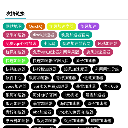
友情链接
网站地图
QuickQ
旋风加速度器
旋风加速
坚果加速器
tiktok加速器
狗急加速器官网
免费vqn外网加速
小蓝鸟
优途加速器官网
风驰加速器
旋风加速器
免费vps加速器外网苹果版
旋风加速度器
快连加速器
快连加速器官网入口
原子加速器
快鸭加速器
快柠檬加速器
旋风加速度器
外网网址导航
软件中心
银河加速器
青柠加速器
银河加速器
veee加速器
vp(永久免费)加速器
暴雪加速器
优云666
银河加速器
海外梯子官网
1元机场
暴雪加速器
银河加速器
暴雪加速器
海鸥加速器
原子加速器
青柠加速器
abc加速器
vp(永久免费)加速器
纵云梯加速器
银河加速器
银河加速器
哇哇加速器