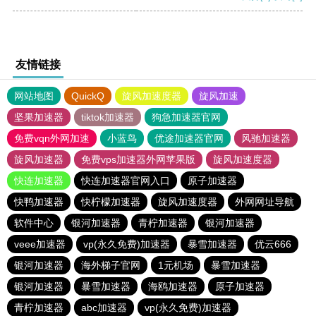
友情链接
网站地图
QuickQ
旋风加速度器
旋风加速
坚果加速器
tiktok加速器
狗急加速器官网
免费vqn外网加速
小蓝鸟
优途加速器官网
风驰加速器
旋风加速器
免费vps加速器外网苹果版
旋风加速度器
快连加速器
快连加速器官网入口
原子加速器
快鸭加速器
快柠檬加速器
旋风加速度器
外网网址导航
软件中心
银河加速器
青柠加速器
银河加速器
veee加速器
vp(永久免费)加速器
暴雪加速器
优云666
银河加速器
海外梯子官网
1元机场
暴雪加速器
银河加速器
暴雪加速器
海鸥加速器
原子加速器
青柠加速器
abc加速器
vp(永久免费)加速器