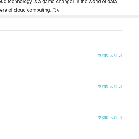
loud technology is a game-changer in the world of data
w era of cloud computing.#3#
支持
[0]
反对
[0]
支持
[0]
反对
[0]
支持
[0]
反对
[0]