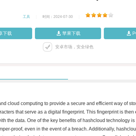
工具
|
时间：2024-07-30
|
卓下载
苹果下载
安卓市场，安全绿色
 cloud computing to provide a secure and efficient way of stor
acters that serve as a digital fingerprint. This fingerprint is then
th the data. One of the key benefits of hashcloud technology is
r-proof, even in the event of a breach. Additionally, hashcloud a