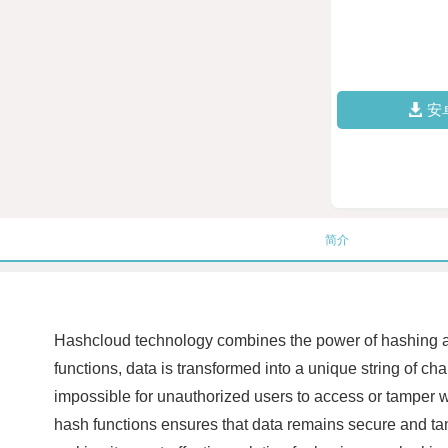
安
简介
Hashcloud technology combines the power of hashing and
functions, data is transformed into a unique string of char
impossible for unauthorized users to access or tamper wi
hash functions ensures that data remains secure and tampe