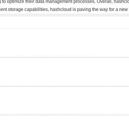
ing to optimize their data management processes. Overall, hashc
icient storage capabilities, hashcloud is paving the way for a ne