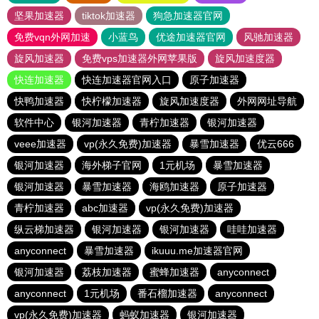
坚果加速器
tiktok加速器
狗急加速器官网
免费vqn外网加速
小蓝鸟
优途加速器官网
风驰加速器
旋风加速器
免费vps加速器外网苹果版
旋风加速度器
快连加速器
快连加速器官网入口
原子加速器
快鸭加速器
快柠檬加速器
旋风加速度器
外网网址导航
软件中心
银河加速器
青柠加速器
银河加速器
veee加速器
vp(永久免费)加速器
暴雪加速器
优云666
银河加速器
海外梯子官网
1元机场
暴雪加速器
银河加速器
暴雪加速器
海鸥加速器
原子加速器
青柠加速器
abc加速器
vp(永久免费)加速器
纵云梯加速器
银河加速器
银河加速器
哇哇加速器
anyconnect
暴雪加速器
ikuuu.me加速器官网
银河加速器
荔枝加速器
蜜蜂加速器
anyconnect
anyconnect
1元机场
番石榴加速器
anyconnect
vp(永久免费)加速器
蚂蚁加速器
银河加速器