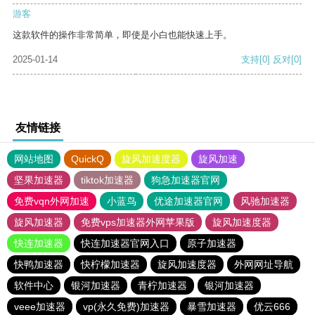
游客
这款软件的操作非常简单，即使是小白也能快速上手。
2025-01-14
支持
[0]
反对
[0]
友情链接
网站地图
QuickQ
旋风加速度器
旋风加速
坚果加速器
tiktok加速器
狗急加速器官网
免费vqn外网加速
小蓝鸟
优途加速器官网
风驰加速器
旋风加速器
免费vps加速器外网苹果版
旋风加速度器
快连加速器
快连加速器官网入口
原子加速器
快鸭加速器
快柠檬加速器
旋风加速度器
外网网址导航
软件中心
银河加速器
青柠加速器
银河加速器
veee加速器
vp(永久免费)加速器
暴雪加速器
优云666