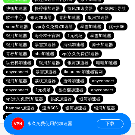
快鸭加速器
快柠檬加速器
旋风加速度器
外网网址导航
软件中心
银河加速器
青柠加速器
银河加速器
veee加速器
vp(永久免费)加速器
暴雪加速器
优云666
银河加速器
海外梯子官网
1元机场
暴雪加速器
银河加速器
暴雪加速器
海鸥加速器
原子加速器
青柠加速器
abc加速器
vp(永久免费)加速器
纵云梯加速器
银河加速器
银河加速器
哇哇加速器
anyconnect
暴雪加速器
ikuuu.me加速器官网
银河加速器
荔枝加速器
蜜蜂加速器
anyconnect
anyconnect
1元机场
番石榴加速器
anyconnect
vp(永久免费)加速器
蚂蚁加速器
银河加速器
hammer加速器
速鹰666
银河加速器
银河加速器
银河加速器
永久免费使用的加速器
下载
0.303522s
首页
安卓
苹果
排行
推荐