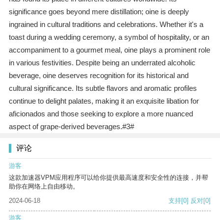
significance goes beyond mere distillation; oine is deeply
ingrained in cultural traditions and celebrations. Whether it's a
toast during a wedding ceremony, a symbol of hospitality, or an
accompaniment to a gourmet meal, oine plays a prominent role
in various festivities. Despite being an underrated alcoholic
beverage, oine deserves recognition for its historical and
cultural significance. Its subtle flavors and aromatic profiles
continue to delight palates, making it an exquisite libation for
aficionados and those seeking to explore a more nuanced
aspect of grape-derived beverages.#3#
评论
游客
这款加速器VPM应用程序可以给你提供最高速度和安全性的连接，并帮
助你在网络上自由移动。
2024-06-18
支持
[0]
反对
[0]
游客