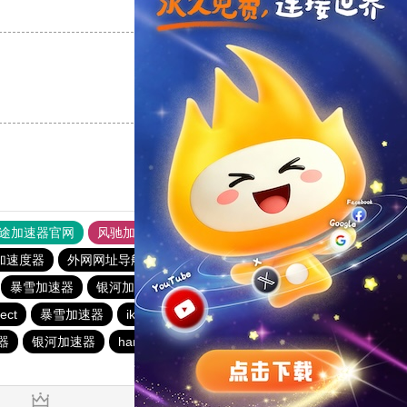
支持
[0]
反对
[0]
支持
[0]
反对
[0]
途加速器官网
风驰加速器
旋风加速器
加速度器
外网网址导航
软件中心
银河加速器
暴雪加速器
银河加速器
暴雪加速器
海鸥加速器
ect
暴雪加速器
ikuuu.me加速器官网
银河加速器
器
银河加速器
hammer加速器
速鹰666
银河加速器