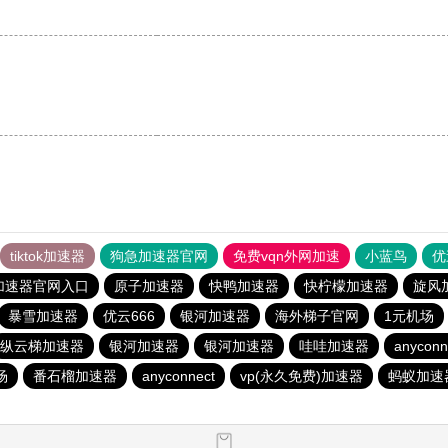
tiktok加速器
狗急加速器官网
免费vqn外网加速
小蓝鸟
优
加速器官网入口
原子加速器
快鸭加速器
快柠檬加速器
旋风
暴雪加速器
优云666
银河加速器
海外梯子官网
1元机场
纵云梯加速器
银河加速器
银河加速器
哇哇加速器
anyconn
场
番石榴加速器
anyconnect
vp(永久免费)加速器
蚂蚁加速