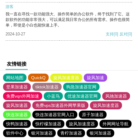
游客
我一直在寻找一款功能强大、操作简单的办公软件，终于找到了它。这
款软件的功能非常强大，可以满足我日常办公的所有需求。操作也很简
单，即使是小白也能快速上手。
2024-10-27
支持
[0]
反对
[0]
友情链接
网站地图
QuickQ
旋风加速度器
旋风加速
坚果加速器
tiktok加速器
狗急加速器官网
免费vqn外网加速
小蓝鸟
优途加速器官网
风驰加速器
旋风加速器
免费vps加速器外网苹果版
旋风加速度器
快连加速器
快连加速器官网入口
原子加速器
快鸭加速器
快柠檬加速器
旋风加速度器
外网网址导航
软件中心
银河加速器
青柠加速器
银河加速器