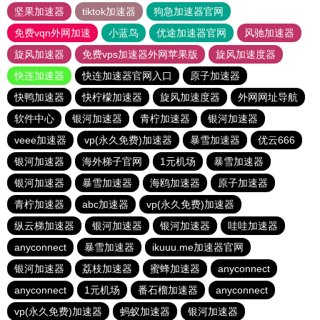
坚果加速器
tiktok加速器
狗急加速器官网
免费vqn外网加速
小蓝鸟
优途加速器官网
风驰加速器
旋风加速器
免费vps加速器外网苹果版
旋风加速度器
快连加速器
快连加速器官网入口
原子加速器
快鸭加速器
快柠檬加速器
旋风加速度器
外网网址导航
软件中心
银河加速器
青柠加速器
银河加速器
veee加速器
vp(永久免费)加速器
暴雪加速器
优云666
银河加速器
海外梯子官网
1元机场
暴雪加速器
银河加速器
暴雪加速器
海鸥加速器
原子加速器
青柠加速器
abc加速器
vp(永久免费)加速器
纵云梯加速器
银河加速器
银河加速器
哇哇加速器
anyconnect
暴雪加速器
ikuuu.me加速器官网
银河加速器
荔枝加速器
蜜蜂加速器
anyconnect
anyconnect
1元机场
番石榴加速器
anyconnect
vp(永久免费)加速器
蚂蚁加速器
银河加速器