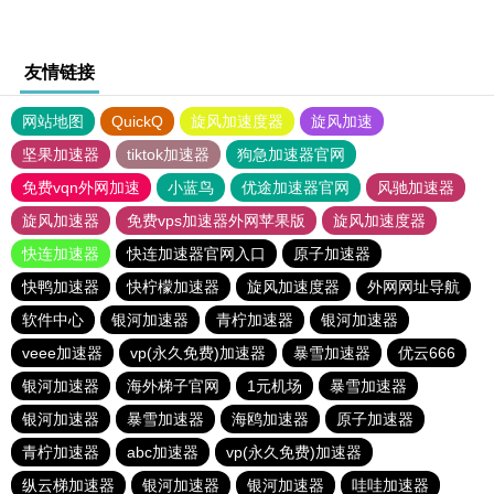
友情链接
网站地图
QuickQ
旋风加速度器
旋风加速
坚果加速器
tiktok加速器
狗急加速器官网
免费vqn外网加速
小蓝鸟
优途加速器官网
风驰加速器
旋风加速器
免费vps加速器外网苹果版
旋风加速度器
快连加速器
快连加速器官网入口
原子加速器
快鸭加速器
快柠檬加速器
旋风加速度器
外网网址导航
软件中心
银河加速器
青柠加速器
银河加速器
veee加速器
vp(永久免费)加速器
暴雪加速器
优云666
银河加速器
海外梯子官网
1元机场
暴雪加速器
银河加速器
暴雪加速器
海鸥加速器
原子加速器
青柠加速器
abc加速器
vp(永久免费)加速器
纵云梯加速器
银河加速器
银河加速器
哇哇加速器