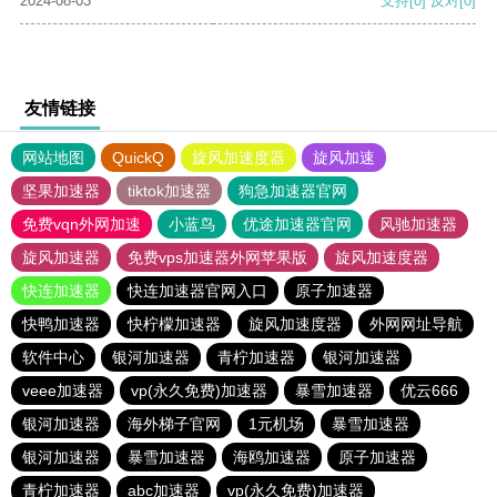
2024-08-03
支持
[0]
反对
[0]
友情链接
网站地图
QuickQ
旋风加速度器
旋风加速
坚果加速器
tiktok加速器
狗急加速器官网
免费vqn外网加速
小蓝鸟
优途加速器官网
风驰加速器
旋风加速器
免费vps加速器外网苹果版
旋风加速度器
快连加速器
快连加速器官网入口
原子加速器
快鸭加速器
快柠檬加速器
旋风加速度器
外网网址导航
软件中心
银河加速器
青柠加速器
银河加速器
veee加速器
vp(永久免费)加速器
暴雪加速器
优云666
银河加速器
海外梯子官网
1元机场
暴雪加速器
银河加速器
暴雪加速器
海鸥加速器
原子加速器
青柠加速器
abc加速器
vp(永久免费)加速器