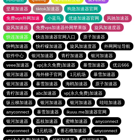
坚果加速器
tiktok加速器
狗急加速器官网
免费vqn外网加速
小蓝鸟
优途加速器官网
风驰加速器
旋风加速器
免费vps加速器外网苹果版
旋风加速度器
快连加速器
快连加速器官网入口
原子加速器
快鸭加速器
快柠檬加速器
旋风加速度器
外网网址导航
软件中心
银河加速器
青柠加速器
银河加速器
veee加速器
vp(永久免费)加速器
暴雪加速器
优云666
银河加速器
海外梯子官网
1元机场
暴雪加速器
银河加速器
暴雪加速器
海鸥加速器
原子加速器
青柠加速器
abc加速器
vp(永久免费)加速器
纵云梯加速器
银河加速器
银河加速器
哇哇加速器
anyconnect
暴雪加速器
ikuuu.me加速器官网
银河加速器
荔枝加速器
蜜蜂加速器
anyconnect
anyconnect
1元机场
番石榴加速器
anyconnect