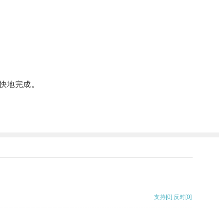
快地完成。
支持
[0]
反对
[0]