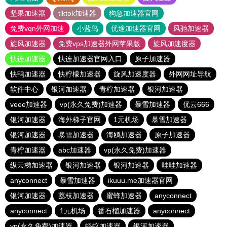
坚果加速器
tiktok加速器
狗急加速器官网
免费vqn外网加速
小蓝鸟
优途加速器官网
风驰加速器
旋风加速器
免费vps加速器外网苹果版
旋风加速度器
快连加速器
快连加速器官网入口
原子加速器
快鸭加速器
快柠檬加速器
旋风加速度器
外网网址导航
软件中心
银河加速器
青柠加速器
银河加速器
veee加速器
vp(永久免费)加速器
暴雪加速器
优云666
银河加速器
海外梯子官网
1元机场
暴雪加速器
银河加速器
暴雪加速器
海鸥加速器
原子加速器
青柠加速器
abc加速器
vp(永久免费)加速器
纵云梯加速器
银河加速器
银河加速器
哇哇加速器
anyconnect
暴雪加速器
ikuuu.me加速器官网
银河加速器
荔枝加速器
蜜蜂加速器
anyconnect
anyconnect
1元机场
番石榴加速器
anyconnect
vp(永久免费)加速器
蚂蚁加速器
银河加速器