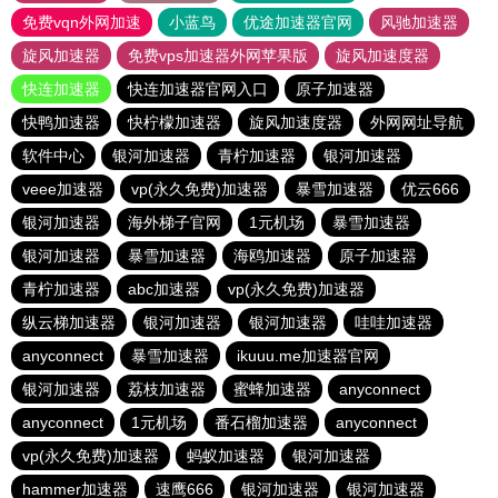
免费vqn外网加速
小蓝鸟
优途加速器官网
风驰加速器
旋风加速器
免费vps加速器外网苹果版
旋风加速度器
快连加速器
快连加速器官网入口
原子加速器
快鸭加速器
快柠檬加速器
旋风加速度器
外网网址导航
软件中心
银河加速器
青柠加速器
银河加速器
veee加速器
vp(永久免费)加速器
暴雪加速器
优云666
银河加速器
海外梯子官网
1元机场
暴雪加速器
银河加速器
暴雪加速器
海鸥加速器
原子加速器
青柠加速器
abc加速器
vp(永久免费)加速器
纵云梯加速器
银河加速器
银河加速器
哇哇加速器
anyconnect
暴雪加速器
ikuuu.me加速器官网
银河加速器
荔枝加速器
蜜蜂加速器
anyconnect
anyconnect
1元机场
番石榴加速器
anyconnect
vp(永久免费)加速器
蚂蚁加速器
银河加速器
hammer加速器
速鹰666
银河加速器
银河加速器