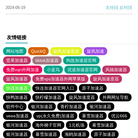
2024-06-19
支持
[0]
反对
[0]
友情链接
网站地图
QuickQ
旋风加速度器
旋风加速
坚果加速器
tiktok加速器
狗急加速器官网
免费vqn外网加速
小蓝鸟
优途加速器官网
风驰加速器
旋风加速器
免费vps加速器外网苹果版
旋风加速度器
快连加速器
快连加速器官网入口
原子加速器
快鸭加速器
快柠檬加速器
旋风加速度器
外网网址导航
软件中心
银河加速器
青柠加速器
银河加速器
veee加速器
vp(永久免费)加速器
暴雪加速器
优云666
银河加速器
海外梯子官网
1元机场
暴雪加速器
银河加速器
暴雪加速器
海鸥加速器
原子加速器