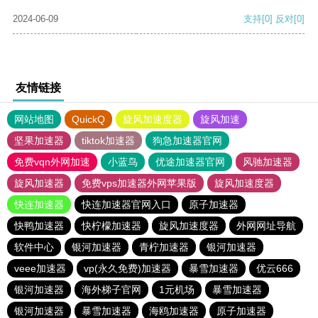
2024-06-09
支持
[0]
反对
[0]
友情链接
网站地图
QuickQ
旋风加速度器
旋风加速
坚果加速器
tiktok加速器
狗急加速器官网
免费vqn外网加速
小蓝鸟
优途加速器官网
风驰加速器
旋风加速器
免费vps加速器外网苹果版
旋风加速度器
快连加速器
快连加速器官网入口
原子加速器
快鸭加速器
快柠檬加速器
旋风加速度器
外网网址导航
软件中心
银河加速器
青柠加速器
银河加速器
veee加速器
vp(永久免费)加速器
暴雪加速器
优云666
银河加速器
海外梯子官网
1元机场
暴雪加速器
银河加速器
暴雪加速器
海鸥加速器
原子加速器