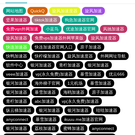
网站地图
QuickQ
旋风加速度器
旋风加速
坚果加速器
tiktok加速器
狗急加速器官网
免费vqn外网加速
小蓝鸟
优途加速器官网
风驰加速器
旋风加速器
免费vps加速器外网苹果版
旋风加速度器
快连加速器
快连加速器官网入口
原子加速器
快鸭加速器
快柠檬加速器
旋风加速度器
外网网址导航
软件中心
银河加速器
青柠加速器
银河加速器
veee加速器
vp(永久免费)加速器
暴雪加速器
优云666
银河加速器
海外梯子官网
1元机场
暴雪加速器
银河加速器
暴雪加速器
海鸥加速器
原子加速器
青柠加速器
abc加速器
vp(永久免费)加速器
纵云梯加速器
银河加速器
银河加速器
哇哇加速器
anyconnect
暴雪加速器
ikuuu.me加速器官网
银河加速器
荔枝加速器
蜜蜂加速器
anyconnect