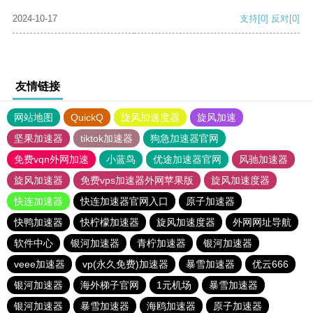
2024-10-17
支持
[0]
反对
[0]
友情链接
网站地图
QuickQ
旋风加速度器
旋风加速
坚果加速器
tiktok加速器
狗急加速器官网
免费vqn外网加速
小蓝鸟
优途加速器官网
风驰加速器
旋风加速器
免费vps加速器外网苹果版
旋风加速度器
快连加速器
快连加速器官网入口
原子加速器
快鸭加速器
快柠檬加速器
旋风加速度器
外网网址导航
软件中心
银河加速器
青柠加速器
银河加速器
veee加速器
vp(永久免费)加速器
暴雪加速器
优云666
银河加速器
海外梯子官网
1元机场
暴雪加速器
银河加速器
暴雪加速器
海鸥加速器
原子加速器