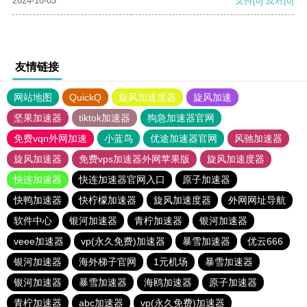
2024-10-03
支持
[0]
反对
[0]
友情链接
网站地图
QuickQ
旋风加速度器
旋风加速
坚果加速器
tiktok加速器
狗急加速器官网
免费vqn外网加速
小蓝鸟
优途加速器官网
风驰加速器
旋风加速器
免费vps加速器外网苹果版
旋风加速度器
快连加速器
快连加速器官网入口
原子加速器
快鸭加速器
快柠檬加速器
旋风加速度器
外网网址导航
软件中心
银河加速器
青柠加速器
银河加速器
veee加速器
vp(永久免费)加速器
暴雪加速器
优云666
银河加速器
海外梯子官网
1元机场
暴雪加速器
银河加速器
暴雪加速器
海鸥加速器
原子加速器
青柠加速器
abc加速器
vp(永久免费)加速器