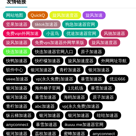
友情链接
网站地图
QuickQ
旋风加速度器
旋风加速
坚果加速器
tiktok加速器
狗急加速器官网
免费vqn外网加速
小蓝鸟
优途加速器官网
风驰加速器
旋风加速器
免费vps加速器外网苹果版
旋风加速度器
快连加速器
快连加速器官网入口
原子加速器
快鸭加速器
快柠檬加速器
旋风加速度器
外网网址导航
软件中心
银河加速器
青柠加速器
银河加速器
veee加速器
vp(永久免费)加速器
暴雪加速器
优云666
银河加速器
海外梯子官网
1元机场
暴雪加速器
银河加速器
暴雪加速器
海鸥加速器
原子加速器
青柠加速器
abc加速器
vp(永久免费)加速器
纵云梯加速器
银河加速器
银河加速器
哇哇加速器
anyconnect
暴雪加速器
ikuuu.me加速器官网
银河加速器
荔枝加速器
蜜蜂加速器
anyconnect