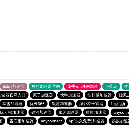
。
tiktok加速器
狗急加速器官网
免费vqn外网加速
小蓝鸟
优
加速器官网入口
原子加速器
快鸭加速器
快柠檬加速器
旋风
暴雪加速器
优云666
银河加速器
海外梯子官网
1元机场
纵云梯加速器
银河加速器
银河加速器
哇哇加速器
anyconn
场
番石榴加速器
anyconnect
vp(永久免费)加速器
蚂蚁加速