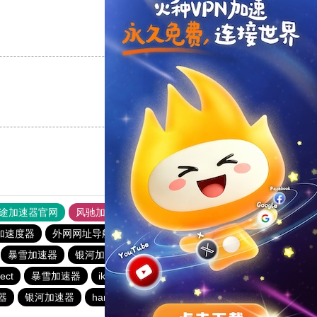
支持
[0]
反对
[0]
支持
[0]
反对
[0]
途加速器官网
风驰加速器
旋风加速器
加速度器
外网网址导航
软件中心
银河加速器
暴雪加速器
银河加速器
暴雪加速器
海鸥加速器
ect
暴雪加速器
ikuuu.me加速器官网
银河加速器
器
银河加速器
hammer加速器
速鹰666
银河加速器