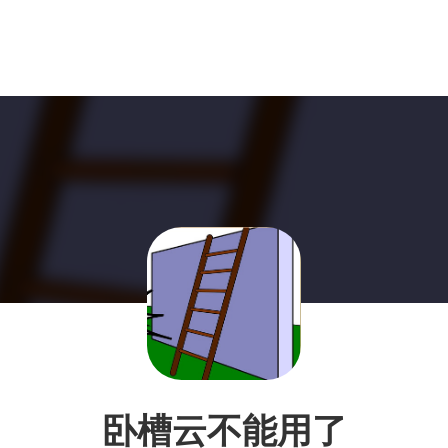
卧槽云不能用了