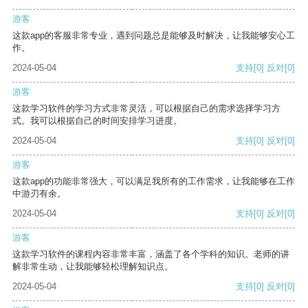
游客
这款app的客服非常专业，遇到问题总是能够及时解决，让我能够安心工
作。
2024-05-04
支持
[0]
反对
[0]
游客
这款学习软件的学习方式非常灵活，可以根据自己的需求选择学习方
式。我可以根据自己的时间安排学习进度。
2024-05-04
支持
[0]
反对
[0]
游客
这款app的功能非常强大，可以满足我所有的工作需求，让我能够在工作
中游刃有余。
2024-05-04
支持
[0]
反对
[0]
游客
这款学习软件的课程内容非常丰富，涵盖了各个学科的知识。老师的讲
解非常生动，让我能够轻松理解知识点。
2024-05-04
支持
[0]
反对
[0]