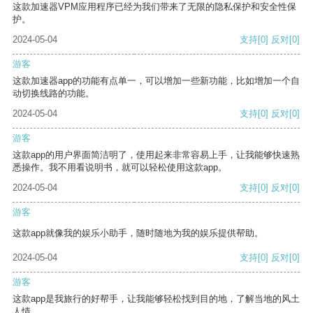
这款加速器VPM应用程序已经为我们带来了无限的隐私保护和安全性保
护。
2024-05-04
支持
[0]
反对
[0]
游客
这款加速器app的功能有点单一，可以增加一些新功能，比如增加一个自
动切换线路的功能。
2024-05-04
支持
[0]
反对
[0]
游客
这款app的用户界面简洁明了，使用起来非常容易上手，让我能够快速熟
悉操作。我不用看说明书，就可以轻松使用这款app。
2024-05-04
支持
[0]
反对
[0]
游客
这款app就像我的娱乐小助手，随时随地为我的娱乐提供帮助。
2024-05-04
支持
[0]
反对
[0]
游客
这款app是我旅行的好帮手，让我能够轻松找到目的地，了解当地的风土
人情。