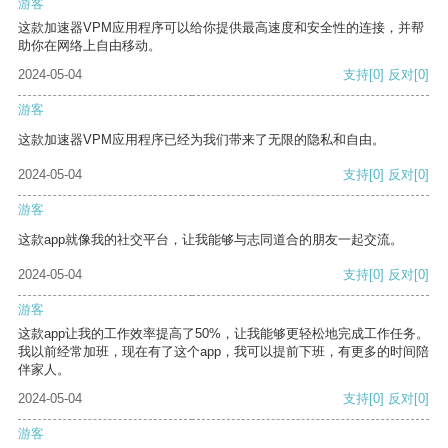
游客
这款加速器VPM应用程序可以给你提供最高速度和安全性的连接，并帮
助你在网络上自由移动。
2024-05-04
支持
[0]
反对
[0]
游客
这款加速器VPM应用程序已经为我们带来了无限的隐私和自由。
2024-05-04
支持
[0]
反对
[0]
游客
这款app就像我的社交平台，让我能够与志同道合的朋友一起交流。
2024-05-04
支持
[0]
反对
[0]
游客
这款app让我的工作效率提高了50%，让我能够更轻松地完成工作任务。
我以前经常加班，现在有了这个app，我可以提前下班，有更多的时间陪
伴家人。
2024-05-04
支持
[0]
反对
[0]
游客