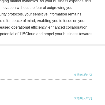
hanging market dynamics. As your business expands, this
nnovation without the fear of outgrowing your
urity protocols, your sensitive information remains
 offer peace of mind, enabling you to focus on your
eased operational efficiency, enhanced collaboration,
ve potential of 115Cloud and propel your business towards
支持
[0]
反对
[0]
支持
[0]
反对
[0]