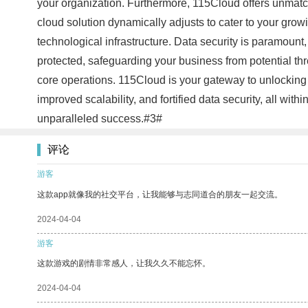
your organization. Furthermore, 115Cloud offers unmatch
cloud solution dynamically adjusts to cater to your gro
technological infrastructure. Data security is paramount,
protected, safeguarding your business from potential t
core operations. 115Cloud is your gateway to unlocking 
improved scalability, and fortified data security, all w
unparalleled success.#3#
评论
游客
这款app就像我的社交平台，让我能够与志同道合的朋友一起交流。
2024-04-04
游客
这款游戏的剧情非常感人，让我久久不能忘怀。
2024-04-04