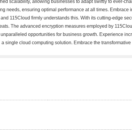
ed scalability, allowing businesses to adapt swiftly to ever-c
wing needs, ensuring optimal performance at all times. Embrace i
 and 115Cloud firmly understands this. With its cutting-edge sec
hreats. The advanced encryption measures employed by 115Cloud
unparalleled opportunities for business growth. Experience incr
ithin a single cloud computing solution. Embrace the transformati