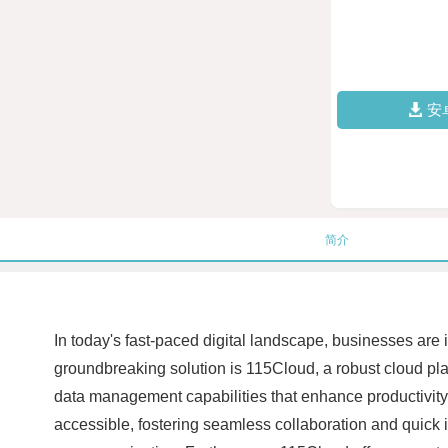
安
简介
In today's fast-paced digital landscape, businesses are
groundbreaking solution is 115Cloud, a robust cloud pla
data management capabilities that enhance productivity 
accessible, fostering seamless collaboration and quic