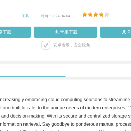
工具
|
时间：2024-04-04
|
卓下载
苹果下载
安卓市场，安全绿色
 increasingly embracing cloud computing solutions to streamline 
tform built to cater to the unique needs of modern enterprises.
and decision-making. With its secure and centralized storage s
k information retrieval. Say goodbye to ponderous manual proc