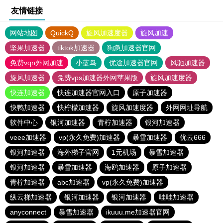
友情链接
网站地图
QuickQ
旋风加速度器
旋风加速
坚果加速器
tiktok加速器
狗急加速器官网
免费vqn外网加速
小蓝鸟
优途加速器官网
风驰加速器
旋风加速器
免费vps加速器外网苹果版
旋风加速度器
快连加速器
快连加速器官网入口
原子加速器
快鸭加速器
快柠檬加速器
旋风加速度器
外网网址导航
软件中心
银河加速器
青柠加速器
银河加速器
veee加速器
vp(永久免费)加速器
暴雪加速器
优云666
银河加速器
海外梯子官网
1元机场
暴雪加速器
银河加速器
暴雪加速器
海鸥加速器
原子加速器
青柠加速器
abc加速器
vp(永久免费)加速器
纵云梯加速器
银河加速器
银河加速器
哇哇加速器
anyconnect
暴雪加速器
ikuuu.me加速器官网