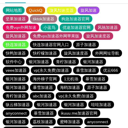
网站地图
QuickQ
旋风加速度器
旋风加速
坚果加速器
tiktok加速器
狗急加速器官网
免费vqn外网加速
小蓝鸟
优途加速器官网
风驰加速器
旋风加速器
免费vps加速器外网苹果版
旋风加速度器
快连加速器
快连加速器官网入口
原子加速器
快鸭加速器
快柠檬加速器
旋风加速度器
外网网址导航
软件中心
银河加速器
青柠加速器
银河加速器
veee加速器
vp(永久免费)加速器
暴雪加速器
优云666
银河加速器
海外梯子官网
1元机场
暴雪加速器
银河加速器
暴雪加速器
海鸥加速器
原子加速器
青柠加速器
abc加速器
vp(永久免费)加速器
纵云梯加速器
银河加速器
银河加速器
哇哇加速器
anyconnect
暴雪加速器
ikuuu.me加速器官网
银河加速器
荔枝加速器
蜜蜂加速器
anyconnect