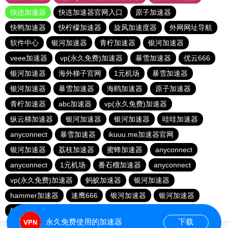
快连加速器
快连加速器官网入口
原子加速器
快鸭加速器
快柠檬加速器
旋风加速度器
外网网址导航
软件中心
银河加速器
青柠加速器
银河加速器
veee加速器
vp(永久免费)加速器
暴雪加速器
优云666
银河加速器
海外梯子官网
1元机场
暴雪加速器
银河加速器
暴雪加速器
海鸥加速器
原子加速器
青柠加速器
abc加速器
vp(永久免费)加速器
纵云梯加速器
银河加速器
银河加速器
哇哇加速器
anyconnect
暴雪加速器
ikuuu.me加速器官网
银河加速器
荔枝加速器
蜜蜂加速器
anyconnect
anyconnect
1元机场
番石榴加速器
anyconnect
vp(永久免费)加速器
蚂蚁加速器
银河加速器
hammer加速器
速鹰666
银河加速器
银河加速器
银河加速器
永久免费使用的加速器
下载