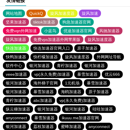
友情链接
网站地图
QuickQ
旋风加速度器
旋风加速
坚果加速器
tiktok加速器
狗急加速器官网
免费vqn外网加速
小蓝鸟
优途加速器官网
风驰加速器
旋风加速器
免费vps加速器外网苹果版
旋风加速度器
快连加速器
快连加速器官网入口
原子加速器
快鸭加速器
快柠檬加速器
旋风加速度器
外网网址导航
软件中心
银河加速器
青柠加速器
银河加速器
veee加速器
vp(永久免费)加速器
暴雪加速器
优云666
银河加速器
海外梯子官网
1元机场
暴雪加速器
银河加速器
暴雪加速器
海鸥加速器
原子加速器
青柠加速器
abc加速器
vp(永久免费)加速器
纵云梯加速器
银河加速器
银河加速器
哇哇加速器
anyconnect
暴雪加速器
ikuuu.me加速器官网
银河加速器
荔枝加速器
蜜蜂加速器
anyconnect