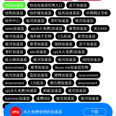
快连加速器
快连加速器官网入口
原子加速器
快鸭加速器
快柠檬加速器
旋风加速度器
外网网址导航
软件中心
银河加速器
青柠加速器
银河加速器
veee加速器
vp(永久免费)加速器
暴雪加速器
优云666
银河加速器
海外梯子官网
1元机场
暴雪加速器
银河加速器
暴雪加速器
海鸥加速器
原子加速器
青柠加速器
abc加速器
vp(永久免费)加速器
纵云梯加速器
银河加速器
银河加速器
哇哇加速器
anyconnect
暴雪加速器
ikuuu.me加速器官网
银河加速器
荔枝加速器
蜜蜂加速器
anyconnect
anyconnect
1元机场
番石榴加速器
anyconnect
vp(永久免费)加速器
蚂蚁加速器
银河加速器
hammer加速器
速鹰666
银河加速器
银河加速器
银河加速器
永久免费使用的加速器
下载