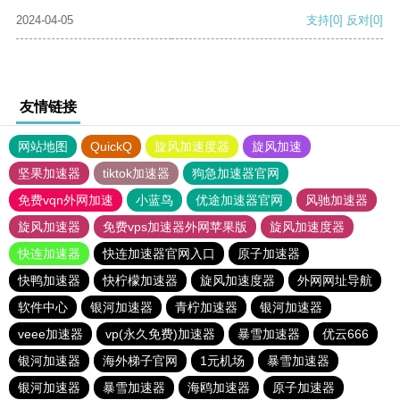
2024-04-05
支持
[0]
反对
[0]
友情链接
网站地图
QuickQ
旋风加速度器
旋风加速
坚果加速器
tiktok加速器
狗急加速器官网
免费vqn外网加速
小蓝鸟
优途加速器官网
风驰加速器
旋风加速器
免费vps加速器外网苹果版
旋风加速度器
快连加速器
快连加速器官网入口
原子加速器
快鸭加速器
快柠檬加速器
旋风加速度器
外网网址导航
软件中心
银河加速器
青柠加速器
银河加速器
veee加速器
vp(永久免费)加速器
暴雪加速器
优云666
银河加速器
海外梯子官网
1元机场
暴雪加速器
银河加速器
暴雪加速器
海鸥加速器
原子加速器