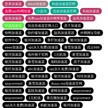
坚果加速器
tiktok加速器
狗急加速器官网
免费vqn外网加速
小蓝鸟
优途加速器官网
风驰加速器
旋风加速器
免费vps加速器外网苹果版
旋风加速度器
快连加速器
快连加速器官网入口
原子加速器
快鸭加速器
快柠檬加速器
旋风加速度器
外网网址导航
软件中心
银河加速器
青柠加速器
银河加速器
veee加速器
vp(永久免费)加速器
暴雪加速器
优云666
银河加速器
海外梯子官网
1元机场
暴雪加速器
银河加速器
暴雪加速器
海鸥加速器
原子加速器
青柠加速器
abc加速器
vp(永久免费)加速器
纵云梯加速器
银河加速器
银河加速器
哇哇加速器
anyconnect
暴雪加速器
ikuuu.me加速器官网
银河加速器
荔枝加速器
蜜蜂加速器
anyconnect
anyconnect
1元机场
番石榴加速器
anyconnect
vp(永久免费)加速器
蚂蚁加速器
银河加速器