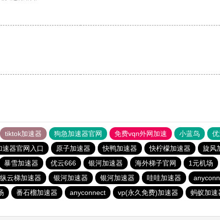
tiktok加速器
狗急加速器官网
免费vqn外网加速
小蓝鸟
优
加速器官网入口
原子加速器
快鸭加速器
快柠檬加速器
旋风
暴雪加速器
优云666
银河加速器
海外梯子官网
1元机场
纵云梯加速器
银河加速器
银河加速器
哇哇加速器
anyconn
场
番石榴加速器
anyconnect
vp(永久免费)加速器
蚂蚁加速