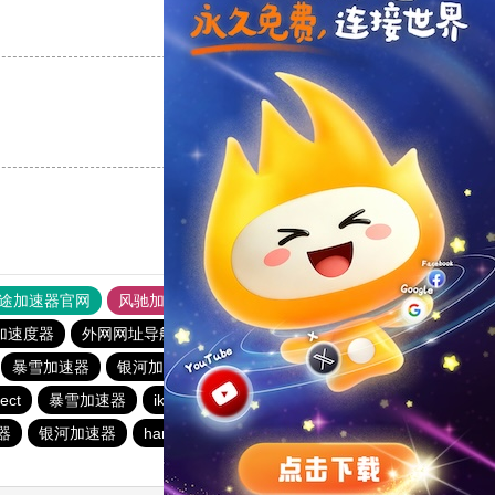
支持
[0]
反对
[0]
支持
[0]
反对
[0]
途加速器官网
风驰加速器
旋风加速器
加速度器
外网网址导航
软件中心
银河加速器
暴雪加速器
银河加速器
暴雪加速器
海鸥加速器
ect
暴雪加速器
ikuuu.me加速器官网
银河加速器
器
银河加速器
hammer加速器
速鹰666
银河加速器