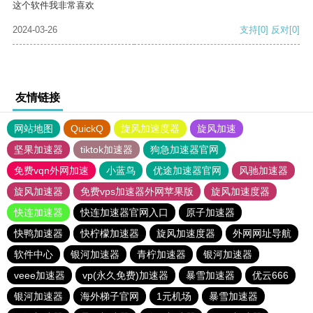
这个软件我非常喜欢
2024-03-26
支持
[0]
反对
[0]
友情链接
网站地图
QuickQ
旋风加速度器
旋风加速
坚果加速器
tiktok加速器
狗急加速器官网
免费vqn外网加速
小蓝鸟
优途加速器官网
风驰加速器
旋风加速器
免费vps加速器外网苹果版
旋风加速度器
快连加速器
快连加速器官网入口
原子加速器
快鸭加速器
快柠檬加速器
旋风加速度器
外网网址导航
软件中心
银河加速器
青柠加速器
银河加速器
veee加速器
vp(永久免费)加速器
暴雪加速器
优云666
银河加速器
海外梯子官网
1元机场
暴雪加速器