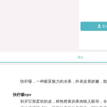
安
简介
快柠檬，一种极富魅力的水果，外表金黄娇嫩，散
快柠檬npv
剥开它那柔软的皮，鲜艳橙黄的果肉映入眼帘，令