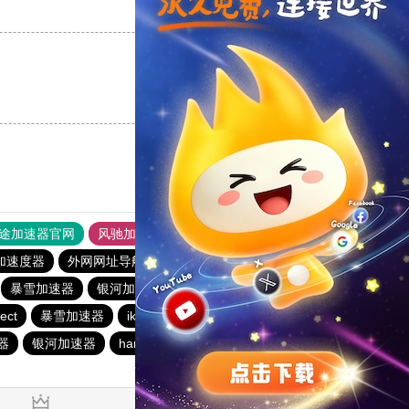
支持
[0]
反对
[0]
支持
[0]
反对
[0]
途加速器官网
风驰加速器
旋风加速器
加速度器
外网网址导航
软件中心
银河加速器
暴雪加速器
银河加速器
暴雪加速器
海鸥加速器
ect
暴雪加速器
ikuuu.me加速器官网
银河加速器
器
银河加速器
hammer加速器
速鹰666
银河加速器