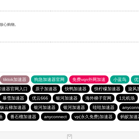
够放心购物。
tiktok加速器
狗急加速器官网
免费vqn外网加速
小蓝鸟
优
加速器官网入口
原子加速器
快鸭加速器
快柠檬加速器
旋风
暴雪加速器
优云666
银河加速器
海外梯子官网
1元机场
纵云梯加速器
银河加速器
银河加速器
哇哇加速器
anyconn
场
番石榴加速器
anyconnect
vp(永久免费)加速器
蚂蚁加速