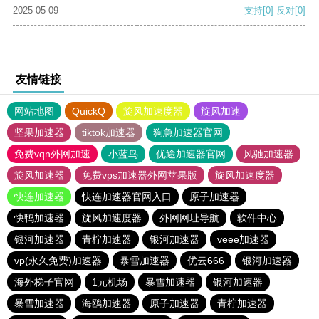
2025-05-09
支持
[0]
反对
[0]
友情链接
网站地图
QuickQ
旋风加速度器
旋风加速
坚果加速器
tiktok加速器
狗急加速器官网
免费vqn外网加速
小蓝鸟
优途加速器官网
风驰加速器
旋风加速器
免费vps加速器外网苹果版
旋风加速度器
快连加速器
快连加速器官网入口
原子加速器
快鸭加速器
旋风加速度器
外网网址导航
软件中心
银河加速器
青柠加速器
银河加速器
veee加速器
vp(永久免费)加速器
暴雪加速器
优云666
银河加速器
海外梯子官网
1元机场
暴雪加速器
银河加速器
暴雪加速器
海鸥加速器
原子加速器
青柠加速器