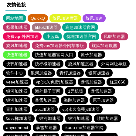
友情链接
网站地图
QuickQ
旋风加速度器
旋风加速
坚果加速器
tiktok加速器
狗急加速器官网
免费vqn外网加速
小蓝鸟
优途加速器官网
风驰加速器
旋风加速器
免费vps加速器外网苹果版
旋风加速度器
快连加速器
快连加速器官网入口
原子加速器
快鸭加速器
快柠檬加速器
旋风加速度器
外网网址导航
软件中心
银河加速器
青柠加速器
银河加速器
veee加速器
vp(永久免费)加速器
暴雪加速器
优云666
银河加速器
海外梯子官网
1元机场
暴雪加速器
银河加速器
暴雪加速器
海鸥加速器
原子加速器
青柠加速器
abc加速器
vp(永久免费)加速器
纵云梯加速器
银河加速器
银河加速器
哇哇加速器
anyconnect
暴雪加速器
ikuuu.me加速器官网