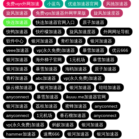
免费vqn外网加速
小蓝鸟
优途加速器官网
风驰加速器
旋风加速器
免费vps加速器外网苹果版
旋风加速度器
快连加速器
快连加速器官网入口
原子加速器
快鸭加速器
快柠檬加速器
旋风加速度器
外网网址导航
软件中心
银河加速器
青柠加速器
银河加速器
veee加速器
vp(永久免费)加速器
暴雪加速器
优云666
银河加速器
海外梯子官网
1元机场
暴雪加速器
银河加速器
暴雪加速器
海鸥加速器
原子加速器
青柠加速器
abc加速器
vp(永久免费)加速器
纵云梯加速器
银河加速器
银河加速器
哇哇加速器
anyconnect
暴雪加速器
ikuuu.me加速器官网
银河加速器
荔枝加速器
蜜蜂加速器
anyconnect
anyconnect
1元机场
番石榴加速器
anyconnect
vp(永久免费)加速器
蚂蚁加速器
银河加速器
hammer加速器
速鹰666
银河加速器
银河加速器