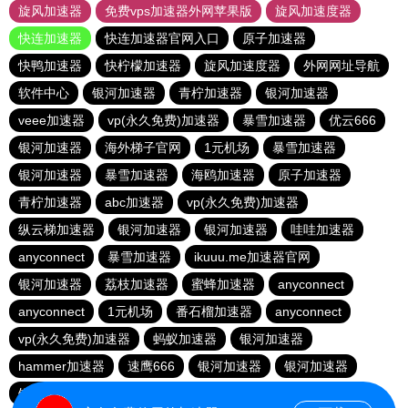
旋风加速器
免费vps加速器外网苹果版
旋风加速度器
快连加速器
快连加速器官网入口
原子加速器
快鸭加速器
快柠檬加速器
旋风加速度器
外网网址导航
软件中心
银河加速器
青柠加速器
银河加速器
veee加速器
vp(永久免费)加速器
暴雪加速器
优云666
银河加速器
海外梯子官网
1元机场
暴雪加速器
银河加速器
暴雪加速器
海鸥加速器
原子加速器
青柠加速器
abc加速器
vp(永久免费)加速器
纵云梯加速器
银河加速器
银河加速器
哇哇加速器
anyconnect
暴雪加速器
ikuuu.me加速器官网
银河加速器
荔枝加速器
蜜蜂加速器
anyconnect
anyconnect
1元机场
番石榴加速器
anyconnect
vp(永久免费)加速器
蚂蚁加速器
银河加速器
hammer加速器
速鹰666
银河加速器
银河加速器
银河加速器