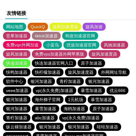
友情链接
网站地图
QuickQ
旋风加速度器
旋风加速
坚果加速器
tiktok加速器
狗急加速器官网
免费vqn外网加速
小蓝鸟
优途加速器官网
风驰加速器
旋风加速器
免费vps加速器外网苹果版
旋风加速度器
快连加速器
快连加速器官网入口
原子加速器
快鸭加速器
快柠檬加速器
旋风加速度器
外网网址导航
软件中心
银河加速器
青柠加速器
银河加速器
veee加速器
vp(永久免费)加速器
暴雪加速器
优云666
银河加速器
海外梯子官网
1元机场
暴雪加速器
银河加速器
暴雪加速器
海鸥加速器
原子加速器
青柠加速器
abc加速器
vp(永久免费)加速器
纵云梯加速器
银河加速器
银河加速器
哇哇加速器