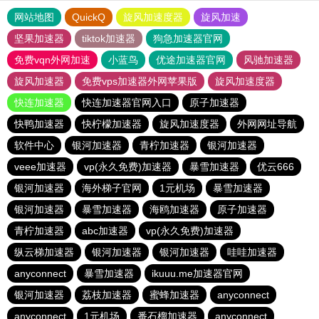
网站地图
QuickQ
旋风加速度器
旋风加速
坚果加速器
tiktok加速器
狗急加速器官网
免费vqn外网加速
小蓝鸟
优途加速器官网
风驰加速器
旋风加速器
免费vps加速器外网苹果版
旋风加速度器
快连加速器
快连加速器官网入口
原子加速器
快鸭加速器
快柠檬加速器
旋风加速度器
外网网址导航
软件中心
银河加速器
青柠加速器
银河加速器
veee加速器
vp(永久免费)加速器
暴雪加速器
优云666
银河加速器
海外梯子官网
1元机场
暴雪加速器
银河加速器
暴雪加速器
海鸥加速器
原子加速器
青柠加速器
abc加速器
vp(永久免费)加速器
纵云梯加速器
银河加速器
银河加速器
哇哇加速器
anyconnect
暴雪加速器
ikuuu.me加速器官网
银河加速器
荔枝加速器
蜜蜂加速器
anyconnect
anyconnect
1元机场
番石榴加速器
anyconnect