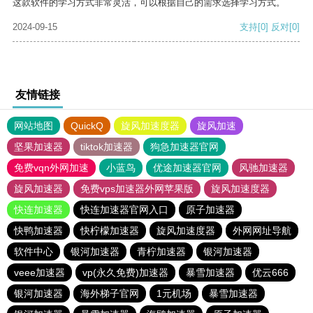
这款软件的学习方式非常灵活，可以根据自己的需求选择学习方式。
2024-09-15
支持
[0]
反对
[0]
友情链接
网站地图
QuickQ
旋风加速度器
旋风加速
坚果加速器
tiktok加速器
狗急加速器官网
免费vqn外网加速
小蓝鸟
优途加速器官网
风驰加速器
旋风加速器
免费vps加速器外网苹果版
旋风加速度器
快连加速器
快连加速器官网入口
原子加速器
快鸭加速器
快柠檬加速器
旋风加速度器
外网网址导航
软件中心
银河加速器
青柠加速器
银河加速器
veee加速器
vp(永久免费)加速器
暴雪加速器
优云666
银河加速器
海外梯子官网
1元机场
暴雪加速器